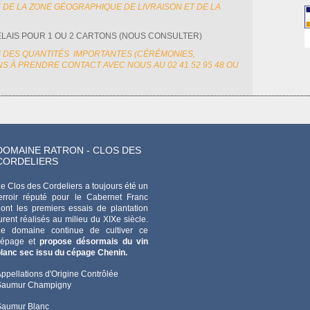
 DE LA ZONE GÉOGRAPHIQUE DE LIVRAISON ET DE LA
RELAIS POUR 1 OU 2 CARTONS (NOUS CONSULTER)
 DES QUANTITÉS IMPORTANTES (CÉRÉMONIES,
ONS À PRENDRE CONTACT AVEC NOUS AU 02 41 52 95 48 OU
DOMAINE RATRON - CLOS DES
CORDELIERS
e Clos des Cordeliers a toujours été un
erroir réputé pour le Cabernet Franc
ont les premiers essais de plantation
urent réalisés au milieu du XIXe siècle.
Le domaine continue de cultiver ce
cépage et
propose désormais du vin
lanc sec issu du cépage Chenin.
ppellations d'Origine Contrôlée
Saumur Champigny
Saumur Blanc