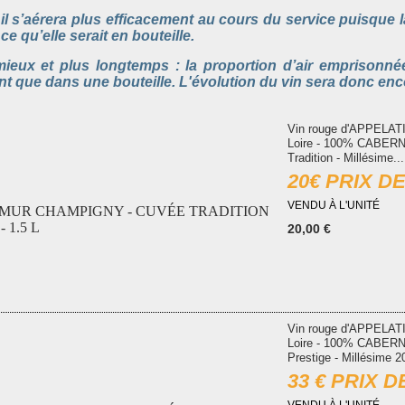
 : il s’aérera plus efficacement au cours du service puisque 
ce qu’elle serait en bouteille.
mieux et plus longtemps :
la proportion d
’
air emprisonn
é
 que dans une bouteille. L'
é
volution du vin sera donc enc
Vin rouge d'APPELA
Loire - 100% CABERN
Tradition - Millésime...
20€ PRIX D
VENDU À L'UNITÉ
MUR CHAMPIGNY - CUVÉE TRADITION
- 1.5 L
20,00 €
Vin rouge d'APPELA
Loire - 100% CABERN
Prestige - Millésime 2
33 € PRIX 