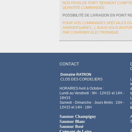
NOS FRAIS DE PORT TIENNENT COMPTE
QUANTITÉ COMMANDÉE.
POSSIBILITÉ DE LIVRAISON EN POINT 
POUR VOS COMMANDES SPÉCIALES OU
ANNIVERSAIRES...), NOUS VOUS INVIT
PAR COURRIER ÉLECTRONIQUE.
CONTACT
Domaine RATRON
CLOS DES CORDELIERS
L
t
HORAIRES Avril à Octobre :
d
Lundi au Vendredi : 9H - 12H15 et 14H -
f
18H15
Samedi - Dimanche - Jours fériés : 10H -
12H15 et 14H - 18H
b
Saumur Champigny
A
Saumur Blanc
Saumur Rosé
Crémant de Loire