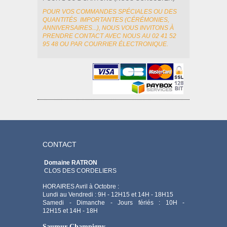
POUR VOS COMMANDES SPÉCIALES OU DES
QUANTITÉS IMPORTANTES (CÉRÉMONIES,
ANNIVERSAIRES...), NOUS VOUS INVITONS À
PRENDRE CONTACT AVEC NOUS AU 02 41 52
95 48 OU PAR COURRIER ÉLECTRONIQUE.
CONTACT
Domaine RATRON
CLOS DES CORDELIERS
HORAIRES Avril à Octobre :
Lundi au Vendredi : 9H - 12H15 et 14H - 18H15
Samedi - Dimanche - Jours fériés : 10H -
12H15 et 14H - 18H
Saumur Champigny