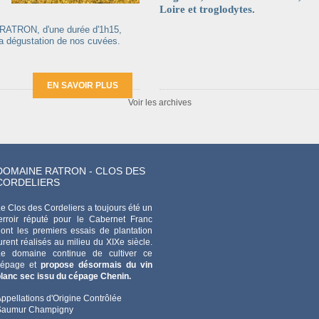
Loire et troglodytes.
 RATRON, d'une durée d'1h15,
 la dégustation de nos cuvées.
EN SAVOIR PLUS
Voir les archives
DOMAINE RATRON - CLOS DES
CORDELIERS
e Clos des Cordeliers a toujours été un
erroir réputé pour le Cabernet Franc
ont les premiers essais de plantation
urent réalisés au milieu du XIXe siècle.
Le domaine continue de cultiver ce
cépage et
propose désormais du vin
lanc sec issu du cépage Chenin.
ppellations d'Origine Contrôlée
Saumur Champigny