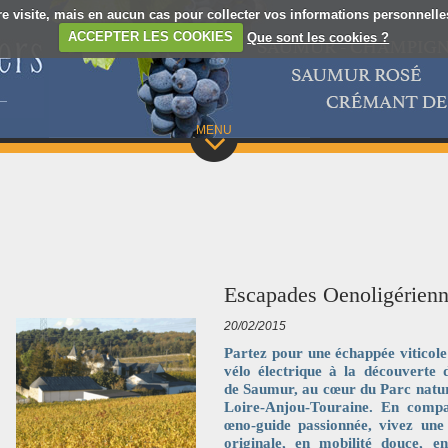
re visite, mais en aucun cas pour collecter vos informations personnelles.
ACCEPTER LES COOKIES
Que sont les cookies ?
MENU
Escapades Oenoligérienne
20/02/2015
Partez pour une échappée viticole
vélo électrique à la découverte 
de Saumur, au cœur du Parc natur
Loire-Anjou-Touraine. En compa
œno-guide passionnée, vivez une
originale, en mobilité douce, en