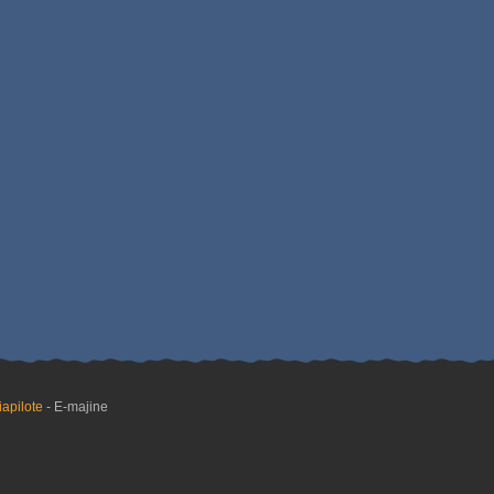
apilote
- E-majine