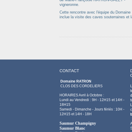
vigneronne.
Cette rencontre avec l'équipe du Domaine
inclue la visite des caves souterraines et
CONTACT
Domaine RATRON
CLOS DES CORDELIERS
L
t
HORAIRES Avril à Octobre :
d
Lundi au Vendredi : 9H - 12H15 et 14H -
f
18H15
Samedi - Dimanche - Jours fériés : 10H -
12H15 et 14H - 18H
b
Saumur Champigny
A
Saumur Blanc