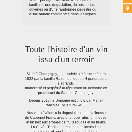
Venez partager l'aventure d'un domaine
familial, d'une dégustation, de nos portes
ouvertes ou d'une randonnée pédestre ou
d'une balade commentée dans les vignes.
Toute l'histoire d'un vin
issu d'un terroir
Situé à Champigny, la propriété a été rachetée en
1932 par la famille Ratron qui depuis 4 générations
a agrandi,
modernisé et perpétué la réputation du domaine en
produisant du Saumur-Champigny.
Depuis 2017, le Domaine est piloté par Marie-
Françoise RATRON-GALET.
Nos vins révèlent à la dégustation toute la finesse
du Cabernet Franc, avec une robe rubis lumineuse
et un nez aux arômes de fruits rouges et de fleurs.
La Cuvée Tradition présente des tanins fins
et veloutés et une fin de bouche fraîche et