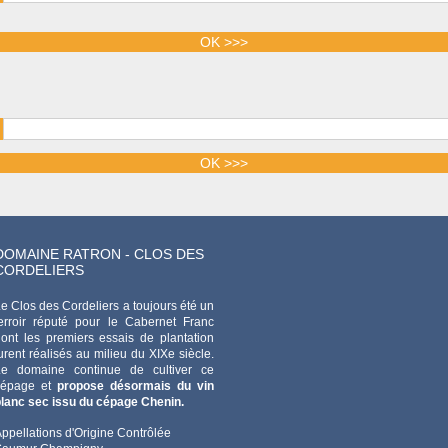
DOMAINE RATRON - CLOS DES
CORDELIERS
e Clos des Cordeliers a toujours été un
erroir réputé pour le Cabernet Franc
ont les premiers essais de plantation
urent réalisés au milieu du XIXe siècle.
Le domaine continue de cultiver ce
cépage et
propose désormais du vin
lanc sec issu du cépage Chenin.
ppellations d'Origine Contrôlée