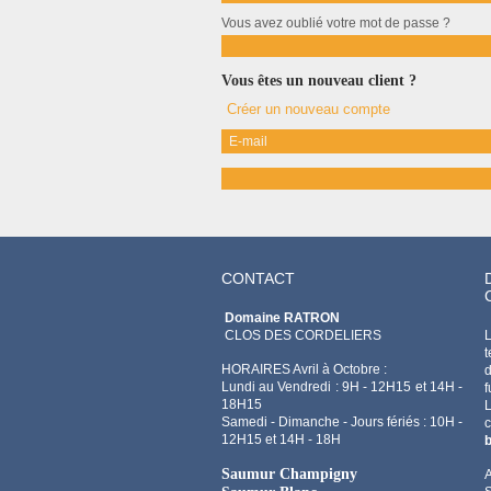
Vous avez oublié votre mot de passe ?
Vous êtes un nouveau client ?
Créer un nouveau compte
E-mail
CONTACT
Domaine RATRON
CLOS DES CORDELIERS
L
t
HORAIRES Avril à Octobre :
d
Lundi au Vendredi : 9H - 12H15 et 14H -
f
18H15
Samedi - Dimanche - Jours fériés : 10H -
12H15 et 14H - 18H
b
Saumur Champigny
A