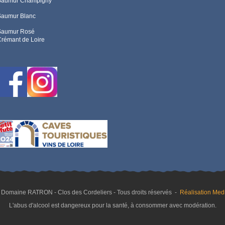
Saumur Champigny
Saumur Blanc
Saumur Rosé
rémant de Loire
 Domaine RATRON - Clos des Cordeliers - Tous droits réservés -
Réalisation Medi
L'abus d'alcool est dangereux pour la santé, à consommer avec modération.