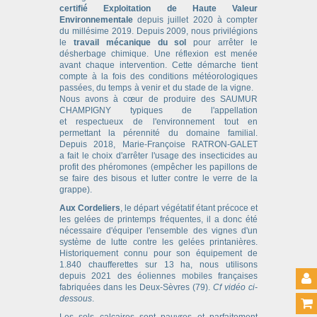
certifié Exploitation de Haute Valeur
Environnementale
depuis juillet 2020 à compter
du millésime 2019. Depuis 2009, nous privilégions
le
travail mécanique du sol
pour arrêter le
désherbage chimique. Une réflexion est menée
avant chaque intervention. Cette démarche tient
compte à la fois des conditions météorologiques
passées, du temps à venir et du stade de la vigne.
Nous avons à cœur de produire des SAUMUR
CHAMPIGNY typiques de l'appellation
et respectueux de l'environnement tout en
permettant la pérennité du domaine familial.
Depuis 2018, Marie-Françoise RATRON-GALET
a fait le choix d'arrêter l'usage des insecticides au
profit des phéromones (empêcher les papillons de
se faire des bisous et lutter contre le verre de la
grappe).
Aux Cordeliers
, le départ végétatif étant précoce et
les gelées de printemps fréquentes, il a donc été
nécessaire d'équiper l'ensemble des vignes d'un
système de lutte contre les gelées printanières.
Historiquement connu pour son équipement de
1.840 chaufferettes sur 13 ha, nous utilisons
depuis 2021 des éoliennes mobiles françaises
fabriquées dans les Deux-Sèvres (79).
Cf vidéo ci-
dessous
.
Les sols calcaires sont pauvres et parfaitement