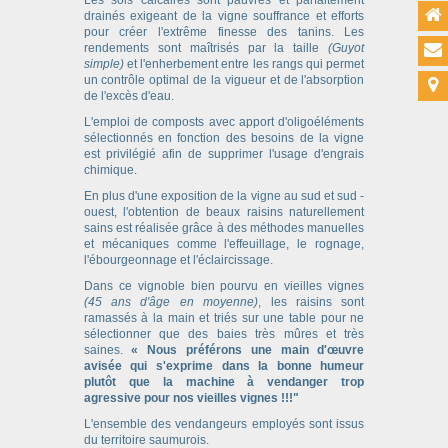
drainés exigeant de la vigne souffrance et efforts
pour créer l'extrême finesse des tanins. Les
rendements sont maîtrisés par la taille
(Guyot
simple)
et l'enherbement entre les rangs qui permet
un contrôle optimal de la vigueur et de l'absorption
de l'excès d'eau.
L'emploi de composts avec apport d'oligoéléments
sélectionnés en fonction des besoins de la vigne
est privilégié afin de supprimer l'usage d'engrais
chimique.
En plus d'une exposition de la vigne au sud et sud -
ouest, l'obtention de beaux raisins naturellement
sains est réalisée grâce à des méthodes manuelles
et mécaniques comme l'effeuillage, le rognage,
l'ébourgeonnage et l'éclaircissage.
Dans ce vignoble bien pourvu en vieilles vignes
(45 ans d'âge en moyenne)
, les raisins sont
ramassés à la main et triés sur une table pour ne
sélectionner que des baies très mûres et très
saines.
« Nous préférons une main d'œuvre
avisée qui s'exprime dans la bonne humeur
plutôt que la machine à vendanger trop
agressive pour nos vieilles vignes !!!"
L'ensemble des vendangeurs employés sont issus
du territoire saumurois.