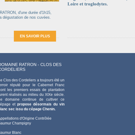
Loire et troglodytes.
 RATRON, d'une durée d'1h15,
 la dégustation de nos cuvées.
EN SAVOIR PLUS
DOMAINE RATRON - CLOS DES
CORDELIERS
e Clos des Cordeliers a toujours été un
erroir réputé pour le Cabernet Franc
ont les premiers essais de plantation
urent réalisés au milieu du XIXe siècle.
Le domaine continue de cultiver ce
cépage et
propose désormais du vin
lanc sec issu du cépage Chenin.
ppellations d'Origine Contrôlée
Saumur Champigny
Saumur Blanc