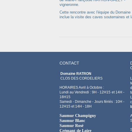
vigneronne.
Cette rencontre avec l'équipe du Domaine
inclue la visite des caves souterraines et
CONTACT
Domaine RATRON
CLOS DES CORDELIERS
L
t
HORAIRES Avril à Octobre :
d
Lundi au Vendredi : 9H - 12H15 et 14H -
f
18H15
Samedi - Dimanche - Jours fériés : 10H -
12H15 et 14H - 18H
b
Saumur Champigny
A
Saumur Blanc
Saumur Rosé
Crémant de Loire