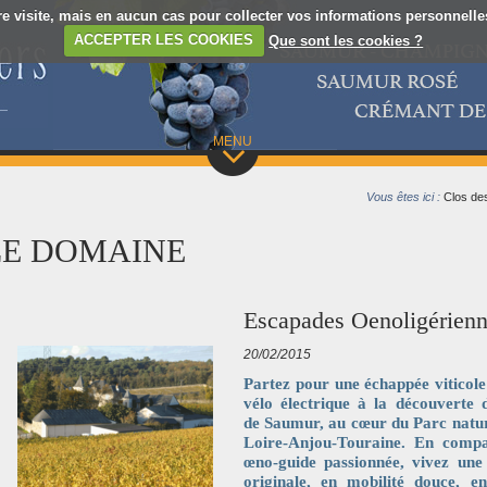
re visite, mais en aucun cas pour collecter vos informations personnelles.
ACCEPTER LES COOKIES
Que sont les cookies ?
MENU
Vous êtes ici :
Clos de
LE DOMAINE
Escapades Oenoligérienne
20/02/2015
Partez pour une échappée viticole
vélo électrique à la découverte 
de Saumur, au cœur du Parc natur
Loire-Anjou-Touraine. En compa
œno-guide passionnée, vivez une
originale, en mobilité douce, en