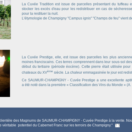
La Cuvée Traditio
n
est issue de parcelles présentant du tuffeau en
stocker les excès d'eau pour les redistribuer en cas de sécheress
pour la restituer la nuit.
L'étymologie de Champigny "Campus ignis" "Champs de feu" vient 
La Cuvée Prestige
, elle, est issue des parcelles les plus ancienn
moines franciscains. Ces terres comprennent dans leur sous-sol des
début du tertiaire (période éocène). Cette pierre était utilisée pou
ème
chateaux du XV
siècle. La chaleur emmagasinée le jour est redistr
Ce SAUMUR-CHAMPIGNY - Cuvée Prestige a une excellente apti
a été noté dans la première « Classification des Vins du Monde » (A
clientèle des Magnums de SAUMUR-CHAMPIGNY - Cuvée Prestige à la vente. Nous 
e véritable potentiel du Cabernet Franc sur les terroirs de Champigny."