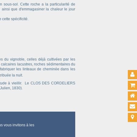
 sous-sol. Cette roche a la particularité de
e ainsi que d'emmagasiner la chaleur le jour
de cette spécificité.
es du vignoble, celles déjà cultivées par les
 calcaires lacustres, roches sédimentaires du
r fabriquer les linteaux de cheminée dans les
ibuée la nuit.
tude à vieillir. Le CLOS DES CORDELIERS
. Julien, 1830).
vous invitons à les