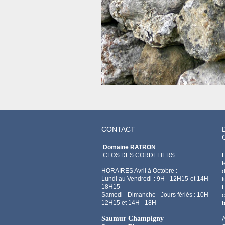
CONTACT
Domaine RATRON
CLOS DES CORDELIERS
L
t
HORAIRES Avril à Octobre :
d
Lundi au Vendredi : 9H - 12H15 et 14H -
f
18H15
Samedi - Dimanche - Jours fériés : 10H -
12H15 et 14H - 18H
b
Saumur Champigny
A