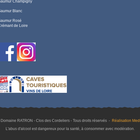
Saumur Champigny
Saumur Blanc
Saumur Rosé
rémant de Loire
 Domaine RATRON - Clos des Cordeliers - Tous droits réservés -
Réalisation Medi
L'abus d'alcool est dangereux pour la santé, à consommer avec modération.