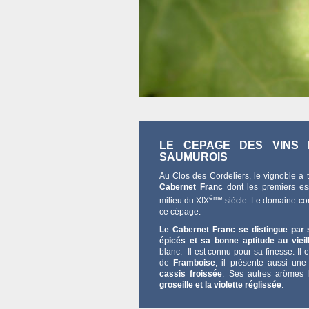
LE CEPAGE DES VINS
SAUMUROIS
Au Clos des Cordeliers,
le vignoble a 
Cabernet Franc
dont les premiers ess
ème
milieu du XIX
siècle. Le domaine con
ce cépage.
Le Cabernet Franc se distingue par
épicés et sa bonne aptitude au vieil
blanc. Il est connu pour sa finesse. Il 
de
Framboise
, il présente aussi une
cassis froissée
. Ses autres arômes 
groseille et la violette réglissée
.