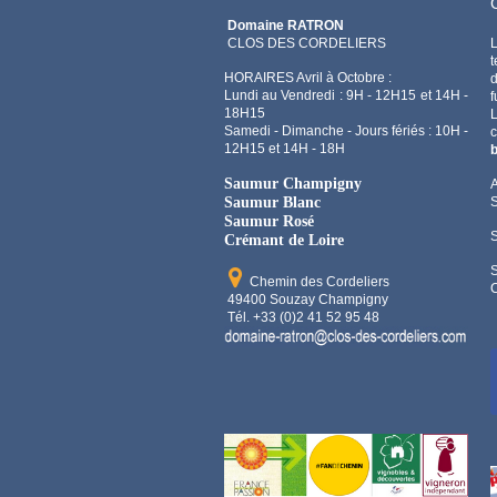
Domaine RATRON
CLOS DES CORDELIERS
L
t
HORAIRES Avril à Octobre :
d
Lundi au Vendredi : 9H - 12H15 et 14H -
f
18H15
Samedi - Dimanche - Jours fériés : 10H -
12H15 et 14H - 18H
b
Saumur Champigny
A
Saumur Blanc
Saumur Rosé
Crémant de Loire
Chemin des Cordeliers
C
49400 Souzay Champigny
Tél. +33 (0)2 41 52 95 48