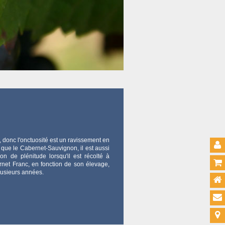
, donc l'onctuosité est un ravissement en
 que le Cabernet-Sauvignon, il est aussi
n de plénitude lorsqu'il est récolté à
net Franc, en fonction de son élevage,
 plusieurs années.