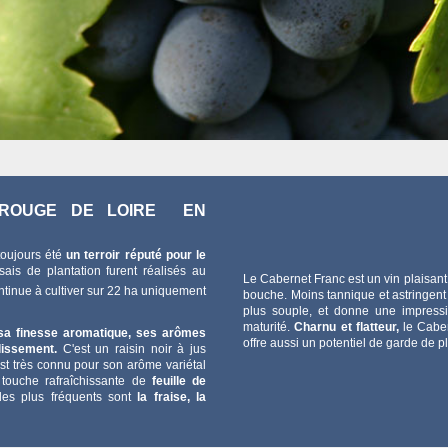
 ROUGE DE LOIRE EN
toujours été
un terroir réputé pour le
ais de plantation furent réalisés au
Le Cabernet Franc est un vin plaisant
tinue à cultiver sur 22 ha uniquement
bouche. Moins tannique et astringent
plus souple, et donne une impressio
maturité.
Charnu et flatteur,
le Caber
 sa finesse aromatique, ses arômes
offre aussi un potentiel de garde de
lissement.
C'est un raisin noir à jus
est très connu pour son arôme variétal
 touche rafraîchissante de
feuille de
les plus fréquents sont
la fraise, la