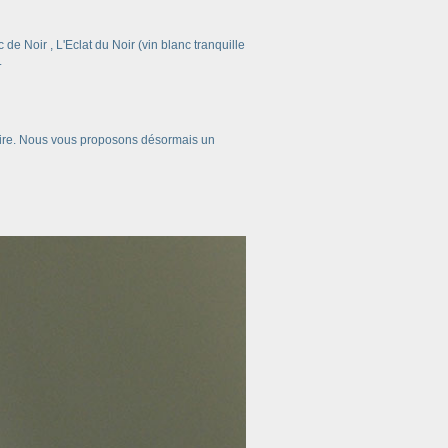
c de Noir
,
L'Eclat du Noir
(vin blanc tranquille
.
oire. Nous vous proposons désormais un